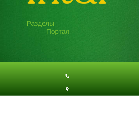
Разделы
Портал
Эзотерическая информация
Эзотерическая энциклопедия
Эзотерические работы
Эзотерическая история
Социально-эзотерические игры