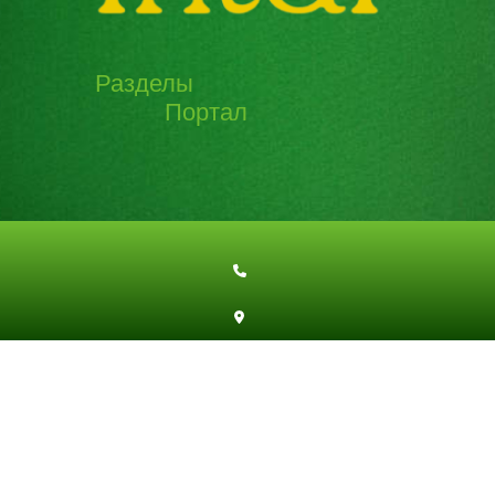
Разделы
Портал
Эзотерическая информация
Эзотерическая энциклопедия
Эзотерические работы
Эзотерическая история
Социально-эзотерические игры