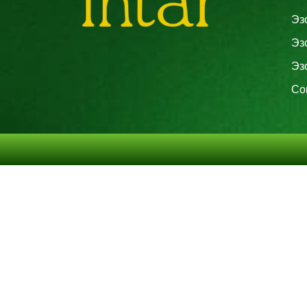
Эз
Эз
Эз
Со