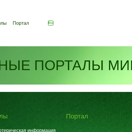
елы
Портал
RU
НЫЕ ПОРТАЛЫ МИ
елы
Портал
отерическая информация